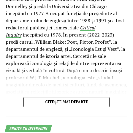
Donnelley și predă la Universitatea din Chicago
începând cu 1977. A ocupat funcția de președinte al
departamentului de engleză între 1988 și 1991 și a fost
redactorul publicației trimestriale
Critical
Inquiry
începând cu 1978. În prezent (2022-2023)
predă cursul „William Blake: Poet, Pictor, Profet”, la
departamentul de engleză, și „Iconologia Est și Vest”, la
departamentul de istoria artei. Cercetările sale
explorează iconologia și relațiile dintre reprezentarea
vizuală și verbală în cultură. După cum o descrie însuși
profesorul W.J.T. Mitchell, iconologia este „studiul
imaginilor dincolo de medii și culturi, fiind, de asemenea,
asociată cu reflecțiile filozofice asupra naturii imaginilor
și a relației lor cu limbajul – interacțiunea
CITEȘTE MAI DEPARTE
dintre
icon
și
logos
”. A publicat, printre altele,
Picture
Theory, Essays on Verbal and Visual Representation
(Chicago, 1985);
Iconology: Image, Text,
Ideology
(Chicago, 1986);
What do Pictures Want? Essays
ARHIVA CU INTERVIURI