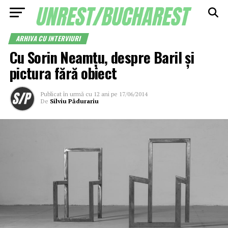
ARHIVA CU INTERVIURI
Cu Sorin Neamțu, despre Baril și
pictura fără obiect
Publicat
în urmă cu 12 ani
pe
17/06/2014
De
Silviu Pădurariu