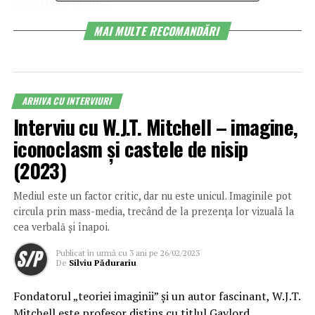
coexistă cu pictura.
MAI MULTE RECOMANDĂRI
(U): …„pictura e în esență abstractă”. Am un sentiment
nu tocmai plăcut când văd abstracția pornind de la
peisaj, tulburându-l, mâzgălindu-l, desfigurându-l.
(SN): Eu cred că foarte multe lucruri pe care le vedem
ARHIVA CU INTERVIURI
sunt… neputințe. Dar, dacă stai să te gândești, așa s-a
Interviu cu W.J.T. Mitchell – imagine,
născut pictura abastractă. Dacă te gândești la
iconoclasm și castele de nisip
Kandinsky, spune cam așa, undeva: „mă întorceam într-
(2023)
o seară din peisaj cu niște pânze, era semiîntuneric în
atelier și am văzut o lucrare deosebit de frumoasă care
Mediul este un factor critic, dar nu este unicul. Imaginile pot
m-a vrăjit, dar nu știam ce e. Nu am avut curajul să mă
circula prin mass-media, trecând de la prezența lor vizuală la
apropii”, – nu reproduc cu precizie -, revăzând pe lumină
cea verbală și înapoi.
lucrarea, era de fapt un peisaj întors. Și-a dat seama
atunci că pictura nu are nevoie de subiect.
Publicat
în urmă cu 3 ani
pe
26/02/2023
De
Silviu Pădurariu
Fondatorul „teoriei imaginii” și un autor fascinant, W.J.T.
Mitchell este profesor distins cu titlul Gaylord