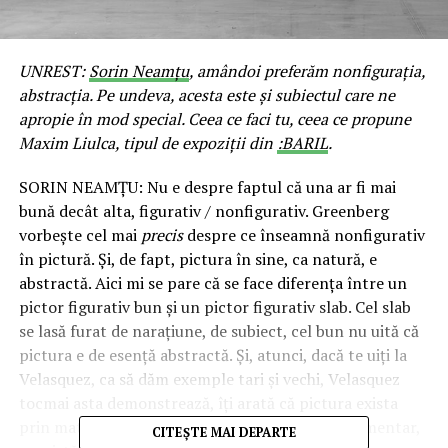
UNREST:
Sorin Neamțu
, amândoi preferăm nonfigurația,
abstracția. Pe undeva, acesta este și subiectul care ne
apropie în mod special. Ceea ce faci tu, ceea ce propune
Maxim Liulca, tipul de expoziții din
:BARIL
.
SORIN NEAMȚU: Nu e despre faptul că una ar fi mai
bună decât alta, figurativ / nonfigurativ. Greenberg
vorbește cel mai
precis
despre ce înseamnă nonfigurativ
în pictură. Și, de fapt, pictura în sine, ca natură, e
abstractă. Aici mi se pare că se face diferența între un
pictor figurativ bun și un pictor figurativ slab. Cel slab
se lasă furat de narațiune, de subiect, cel bun nu uită că
pictura e de esență abstractă. Și, atunci, dacă te uiți la
Velasquez, ca să dăm exemple tari și vechi, Velasquez
tocmai asta demonstrează, îți arată că pictura exista
prin materie, e abstractă, iar subiectul ei e suplimentar,
CITEȘTE MAI DEPARTE