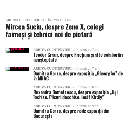
ARHIVA CU INTERVIURI
în urmă cu 5 ani
Mircea Suciu, despre Zeno X, colegi
faimoși și tehnici noi de pictură
ARHIVA CU INTERVIURI
în urmă cu 7 ani
Teodor Graur, despre Fricțiuni și alte colaborări
neașteptate
ARHIVA CU INTERVIURI
în urmă cu 7 ani
Dumitru Gorzo, despre expoziția „Gheorghe” de
la MNAC
ARHIVA CU INTERVIURI
în urmă cu 8 ani
Ruxandra Demetrescu, despre expoziția „Uși
închise. Plicuri deschise. Iosif Király”
ARHIVA CU INTERVIURI
în urmă cu 9 ani
Dumitru Gorzo, despre noile expoziții din
București