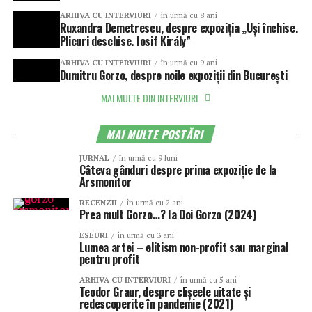
ARHIVA CU INTERVIURI
în urmă cu 8 ani
Ruxandra Demetrescu, despre expoziția „Uși închise.
Plicuri deschise. Iosif Király”
ARHIVA CU INTERVIURI
în urmă cu 9 ani
Dumitru Gorzo, despre noile expoziții din București
MAI MULTE DIN INTERVIURI
MAI MULTE POSTĂRI
JURNAL
în urmă cu 9 luni
Câteva gânduri despre prima expoziție de la
Arsmonitor
RECENZII
în urmă cu 2 ani
Prea mult Gorzo…? Ia Doi Gorzo (2024)
ESEURI
în urmă cu 3 ani
Lumea artei – elitism non-profit sau marginal
pentru profit
ARHIVA CU INTERVIURI
în urmă cu 5 ani
Teodor Graur, despre clișeele uitate și
redescoperite în pandemie (2021)