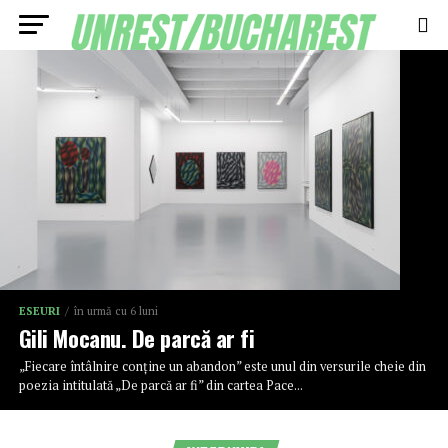
ESEURI
în urmă cu 6 luni
Gili Mocanu. De parcă ar fi
„Fiecare întâlnire conține un abandon” este unul din versurile cheie din
poezia intitulată „De parcă ar fi” din cartea Pace...