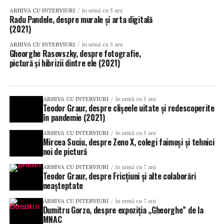
ARHIVA CU INTERVIURI
în urmă cu 5 ani
Radu Pandele, despre murale și arta digitală
(2021)
ARHIVA CU INTERVIURI
în urmă cu 5 ani
Gheorghe Rasovszky, despre fotografie,
pictură și hibrizii dintre ele (2021)
ARHIVA CU INTERVIURI
în urmă cu 5 ani
Teodor Graur, despre clișeele uitate și redescoperite
în pandemie (2021)
ARHIVA CU INTERVIURI
în urmă cu 5 ani
Mircea Suciu, despre Zeno X, colegi faimoși și tehnici
noi de pictură
ARHIVA CU INTERVIURI
în urmă cu 7 ani
Teodor Graur, despre Fricțiuni și alte colaborări
neașteptate
ARHIVA CU INTERVIURI
în urmă cu 7 ani
Dumitru Gorzo, despre expoziția „Gheorghe” de la
MNAC