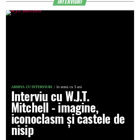
INTERVIURI
ARHIVA CU INTERVIURI
în urmă cu 3 ani
Interviu cu W.J.T.
Mitchell - imagine,
iconoclasm și castele de
nisip