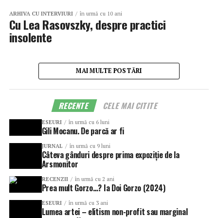
ARHIVA CU INTERVIURI
în urmă cu 10 ani
Cu Lea Rasovszky, despre practici
insolente
MAI MULTE POSTĂRI
RECENTE
CELE MAI CITITE
ESEURI
în urmă cu 6 luni
Gili Mocanu. De parcă ar fi
JURNAL
în urmă cu 9 luni
Câteva gânduri despre prima expoziție de la
Arsmonitor
RECENZII
în urmă cu 2 ani
Prea mult Gorzo…? Ia Doi Gorzo (2024)
ESEURI
în urmă cu 3 ani
Lumea artei – elitism non-profit sau marginal