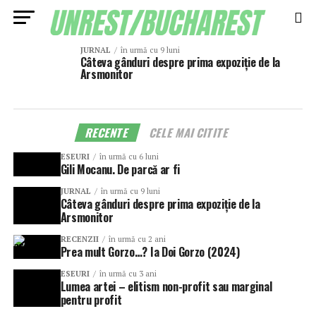
JURNAL
în urmă cu 9 luni
Câteva gânduri despre prima expoziție de la
Arsmonitor
RECENTE
CELE MAI CITITE
ESEURI
în urmă cu 6 luni
Gili Mocanu. De parcă ar fi
JURNAL
în urmă cu 9 luni
Câteva gânduri despre prima expoziție de la
Arsmonitor
RECENZII
în urmă cu 2 ani
Prea mult Gorzo…? Ia Doi Gorzo (2024)
ESEURI
în urmă cu 3 ani
Lumea artei – elitism non-profit sau marginal
pentru profit