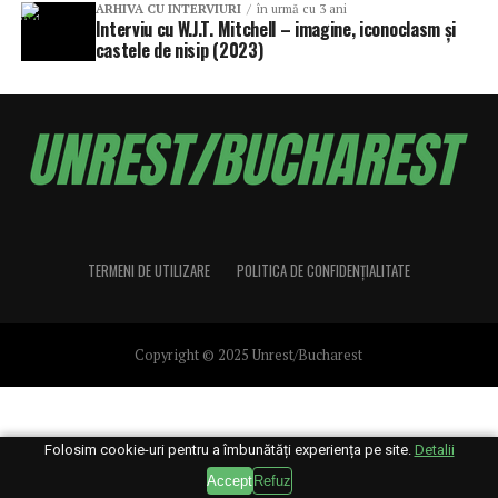
ARHIVA CU INTERVIURI
în urmă cu 3 ani
Interviu cu W.J.T. Mitchell – imagine, iconoclasm și
castele de nisip (2023)
TERMENI DE UTILIZARE
POLITICA DE CONFIDENȚIALITATE
Copyright © 2025 Unrest/Bucharest
Folosim cookie-uri pentru a îmbunătăți experiența pe site.
Detalii
Accept
Refuz